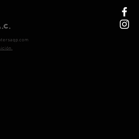
.C.
otersaqp.com
ición.